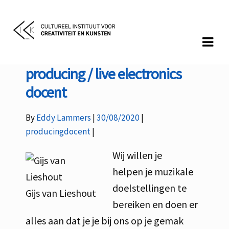
Skip
Skip
to
to
navigation
content
producing / live electronics
docent
Categories:
By
Eddy Lammers
30/08/2020
producingdocent
Wij willen je
helpen je muzikale
doelstellingen te
Gijs van Lieshout
bereiken en doen er
alles aan dat je je bij ons op je gemak