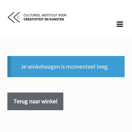
Skip
Skip
to
to
navigation
content
Cart
Je winkelwagen is momenteel leeg.
Terug naar winkel