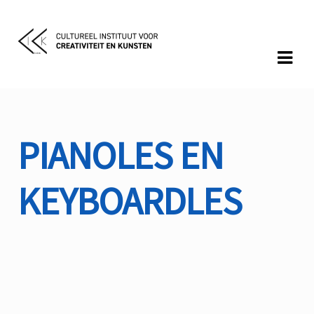
Skip
Skip
to
to
navigation
content
PIANOLES EN
Pianoles en keyboardles
KEYBOARDLES