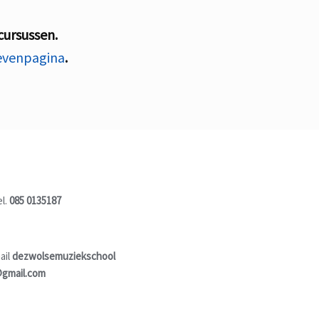
 cursussen.
ievenpagina
.
el.
085 0135187
ail
dezwolsemuziekschool
gmail.com