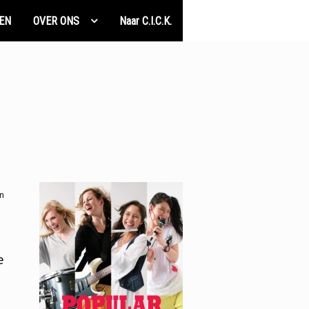
EN
OVER ONS
Naar C.I.C.K.
in
e