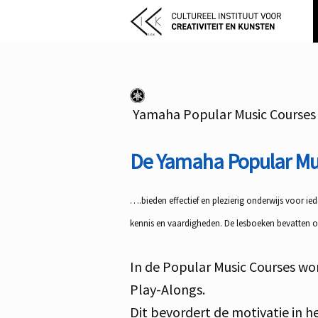
Skip
Skip
to
to
navigation
content
Popular Music Courses
Yamaha Popular Music Courses
De Yamaha Popular Mu
….bieden effectief en plezierig onderwijs voor ied
kennis en vaardigheden. De lesboeken bevatten oef
In de Popular Music Courses w
Play-Alongs.
Dit bevordert de motivatie in 