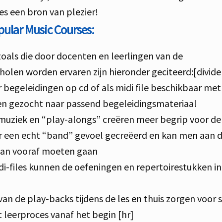
es een bron van plezier!
ular Music Courses:
als die door docenten en leerlingen van de
olen worden ervaren zijn hieronder geciteerd:[divide
er begeleidingen op cd of als midi file beschikbaar met
en gezocht naar passend begeleidingsmateriaal
muziek en “play-alongs” creëren meer begrip voor d
r een echt “band” gevoel gecreëerd en kan men aan de
aan vooraf moeten gaan
di-files kunnen de oefeningen en repertoirestukken in
n de play-backs tijdens de les en thuis zorgen voor s
t leerproces vanaf het begin [hr]