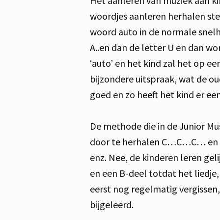
Het aanleren van muziek aan kin
woordjes aanleren herhalen stee
woord auto in de normale snelhe
A..en dan de letter U en dan w
‘auto’ en het kind zal het op 
bijzondere uitspraak, wat de o
goed en zo heeft het kind er ee
De methode die in de Junior Mus
door te herhalen C…C…C… en da
enz. Nee, de kinderen leren geli
en een B-deel totdat het liedje,
eerst nog regelmatig vergisse
bijgeleerd.