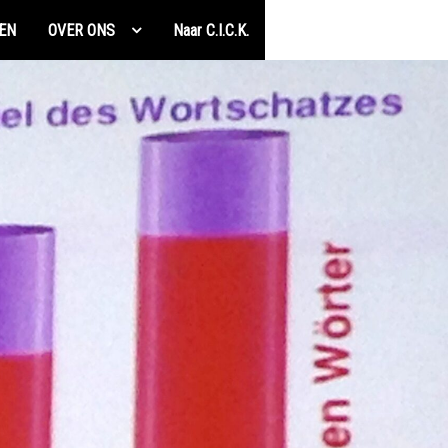
EN
OVER ONS
Naar C.I.C.K.