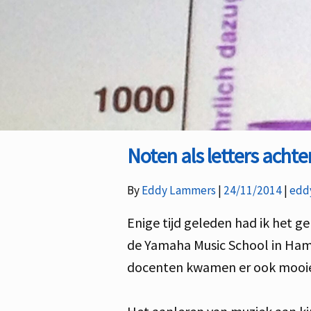
Noten als letters achte
Cate
By
Eddy Lammers
24/11/2014
edd
Enige tijd geleden had ik het g
de Yamaha Music School in Hamb
docenten kwamen er ook mooie 