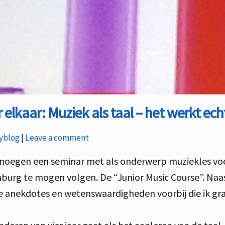
r elkaar: Muziek als taal – het werkt ech
gories:
yblog
Leave a comment
enoegen een seminar met als onderwerp muziekles voor 
urg te mogen volgen. De “Junior Music Course”. Naas
anekdotes en wetenswaardigheden voorbij die ik graa