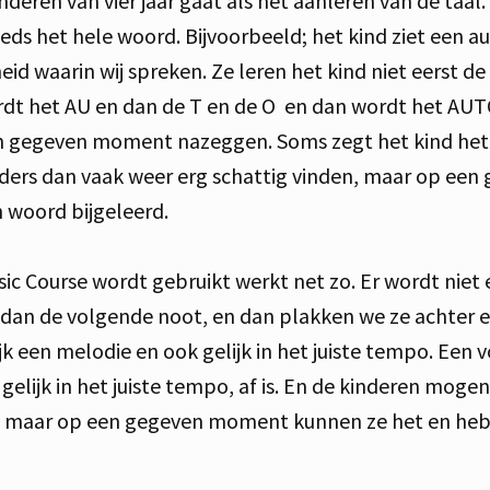
deren van vier jaar gaat als het aanleren van de taal
ds het hele woord. Bijvoorbeeld; het kind ziet een a
id waarin wij spreken. Ze leren het kind niet eerst de
ordt het AU en dan de T en de O en dan wordt het A
een gegeven moment nazeggen. Soms zegt het kind het 
uders dan vaak weer erg schattig vinden, maar op e
n woord bijgeleerd.
ic Course wordt gebruikt werkt net zo. Er wordt niet
n de volgende noot, en dan plakken we ze achter el
jk een melodie en ook gelijk in het juiste tempo. Een 
 gelijk in het juiste tempo, af is. En de kinderen mog
n, maar op een gegeven moment kunnen ze het en hebb