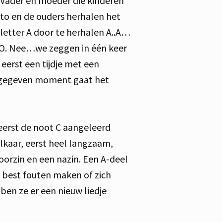
. Vader en moeder die kinderen
uto en de ouders herhalen het
 letter A door te herhalen A..A…
UTO. Nee…we zeggen in één keer
eerst een tijdje met een
en gegeven moment gaat het
 eerst de noot C aangeleerd
kaar, eerst heel langzaam,
voorzin en een nazin. Een A-deel
en best fouten maken of zich
en ze er een nieuw liedje