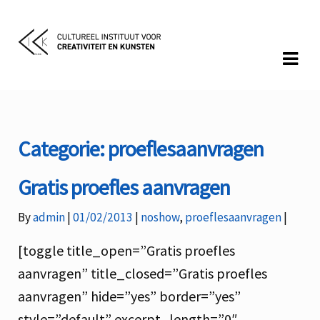
Skip
Skip
to
to
navigation
content
Categorie:
proeflesaanvragen
Gratis proefles aanvragen
Categories:
By
admin
01/02/2013
noshow
,
proeflesaanvragen
[toggle title_open=”Gratis proefles
aanvragen” title_closed=”Gratis proefles
aanvragen” hide=”yes” border=”yes”
style=”default” excerpt_length=”0″