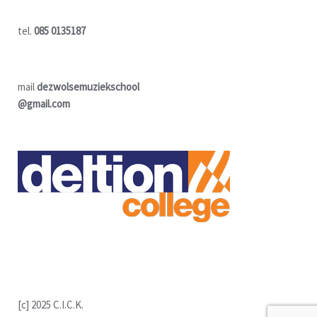
tel.
085 0135187
mail
dezwolsemuziekschool
@gmail.com
[c] 2025 C.I.C.K.