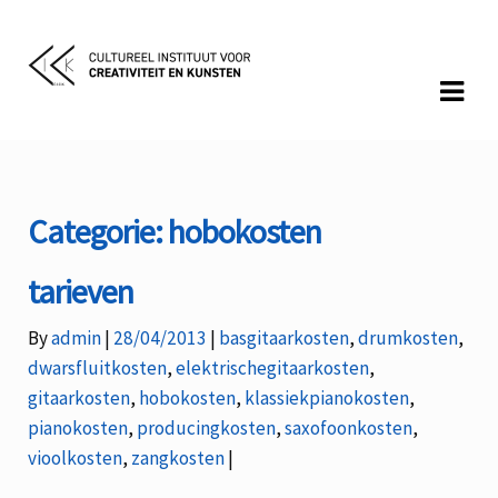
Skip
Skip
to
to
navigation
content
Categorie:
hobokosten
tarieven
Categories:
By
admin
28/04/2013
basgitaarkosten
,
drumkosten
,
dwarsfluitkosten
,
elektrischegitaarkosten
,
gitaarkosten
,
hobokosten
,
klassiekpianokosten
,
pianokosten
,
producingkosten
,
saxofoonkosten
,
vioolkosten
,
zangkosten