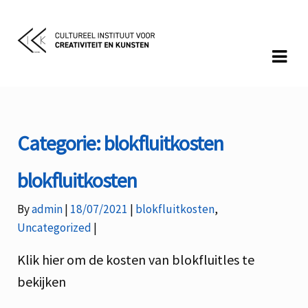
Skip
Skip
to
to
navigation
content
Categorie:
blokfluitkosten
blokfluitkosten
Categories:
By
admin
18/07/2021
blokfluitkosten
,
Uncategorized
Klik hier om de kosten van blokfluitles te
bekijken