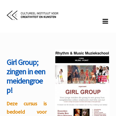
Skip
Skip
to
to
navigation
content
Girl Group
Girl Group;
zingen in een
meidengroe
p!
Deze cursus is
bedoeld voor