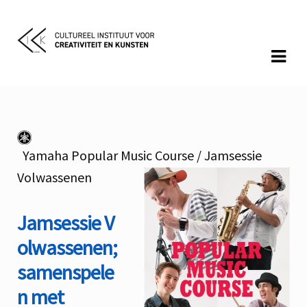
Skip
Skip
to
to
navigation
content
Jamsessie Volwassenen
Yamaha Popular Music Course / Jamsessie
Volwassenen
Jamsessie V
olwassenen;
samenspele
n met